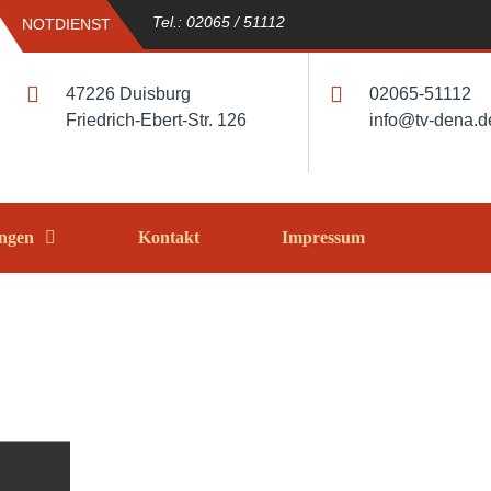
Tel.: 02065 / 51112
NOTDIENST
47226 Duisburg
02065-51112
Friedrich-Ebert-Str. 126
info@tv-dena.d
ungen
Kontakt
Impressum